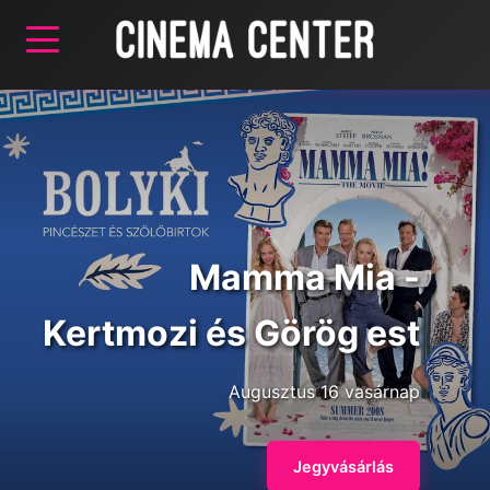
Mamma Mia -
Kertmozi és Görög est
Augusztus 16 vasárnap
Jegyvásárlás