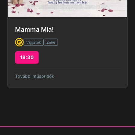
Mamma Mia!
Vígjáték
Zene
18:30
További műsoridők